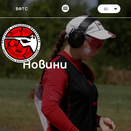
БФТС
BG
Новини