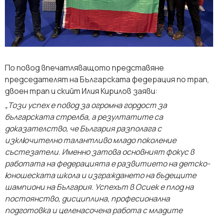
По повод впечатляващото представяне
председателят на Българската федерация по трап,
двоен трап и скийт Илия Кирилов заяви:
„Този успех е повод за огромна гордост за
българската стрелба, а резултатите са
доказателство, че България разполага с
изключително талантливо младо поколение
състезатели. Именно затова основният фокус в
работата на федерацията е развитието на детско-
юношеската школа и изграждането на бъдещите
шампиони на България. Успехът в Осиек е плод на
постоянство, дисциплина, професионална
подготовка и целенасочена работа с младите