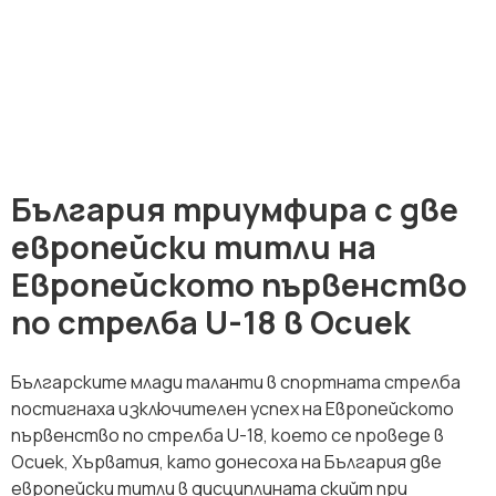
България триумфира с две
европейски титли на
Европейското първенство
по стрелба U-18 в Осиек
Българските млади таланти в спортната стрелба
постигнаха изключителен успех на Европейското
първенство по стрелба U-18, което се проведе в
Осиек, Хърватия, като донесоха на България две
европейски титли в дисциплината скийт при