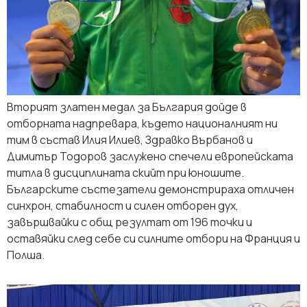
Вторият златен медал за България дойде в
отборната надпревара, където националният ни
тим в състав Илия Илиев, Здравко Върбанов и
Димитър Тодоров заслужено спечели европейската
титла в дисциплината скийт при юношите.
Българските състезатели демонстрираха отличен
синхрон, стабилност и силен отборен дух,
завършвайки с общ резултат от 196 точки и
оставяйки след себе си силните отбори на Франция и
Полша.