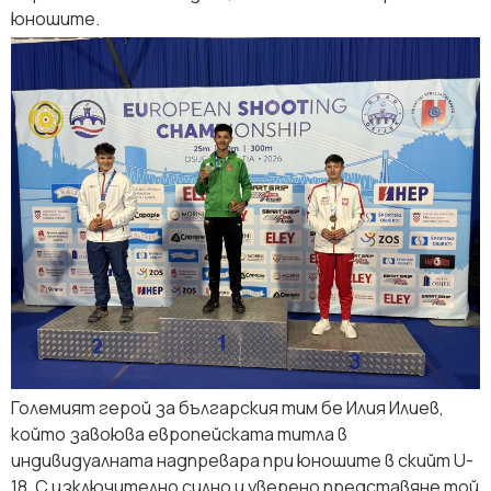
юношите.
Големият герой за българския тим бе Илия Илиев,
който завоюва европейската титла в
индивидуалната надпревара при юношите в скийт U-
18. С изключително силно и уверено представяне той