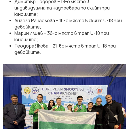
Димитър Тодоров – 18-о място в
индивидуалната надпревара по скийт при
юношите;
Ангела Рангелова – 10-о място в скийт U-18 при
девойките;
Марин Илиев – 36-о място в трап U-18 при
юношите;
Теодора Якова – 21-во място в трап U-18 при
девойките.