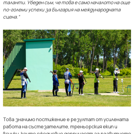
таланти. Убеден съм, че това е само началото на още
по-големи успехи за България на международната
сцена.“
Това значимо постижение е резултат от усилената
работа на състезателите, треньорския екип и
всички, които ежедневно допринасят за развитието