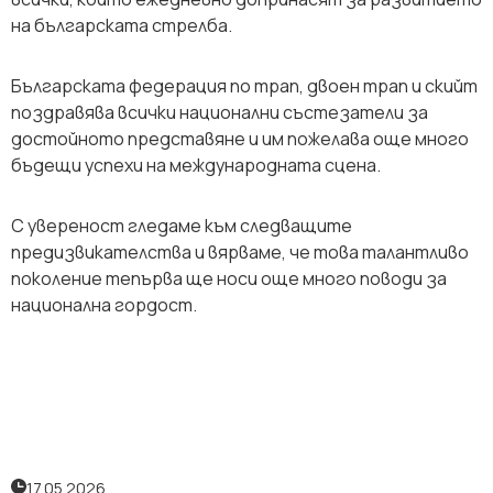
на българската стрелба.
Българската федерация по трап, двоен трап и скийт
поздравява всички национални състезатели за
достойното представяне и им пожелава още много
бъдещи успехи на международната сцена.
С увереност гледаме към следващите
предизвикателства и вярваме, че това талантливо
поколение тепърва ще носи още много поводи за
национална гордост.
17.05.2026