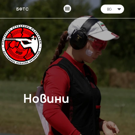
БФТС
BG
Новини