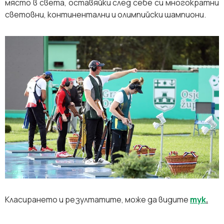
място в света, оставяйки след себе си многократни
световни, континентални и олимпийски шампиони.
Класирането и резултатите, може да видите
тук
.