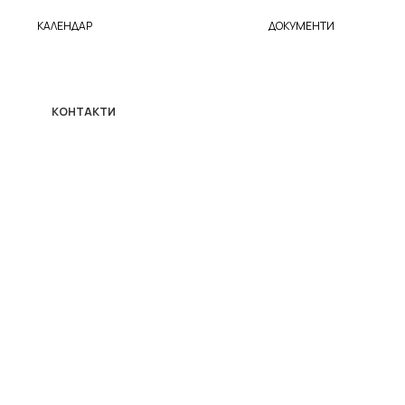
КАЛЕНДАР
ДОКУМЕНТИ
КОНТАКТИ
БЪЛГАРСКА ФЕДЕРАЦИЯ ПО ТРАП, ДВОЕН ТРАП И
СКИЙТ
гр. София, Бул. „Васил Левски“ № 75, ет. 7, ст. 703
Имейл:
btsf@abv.bg