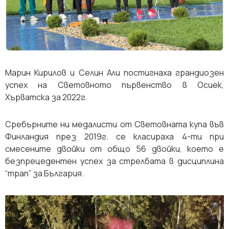
Марин Кирилов и Селин Али постигнаха грандиозен
успех на Световното първенство в Осиек,
Хърватска за 2022г.
Сребърните ни медалисти от Световната купа във
Финландия през 2019г. се класираха 4-ти при
смесените двойки от общо 56 двойки, което е
безпрецедентен успех за стрелбата в дисциплина
“трап” за България.