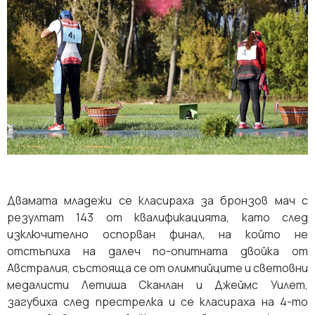
Двамата младежи се класираха за бронзов мач с
резултат 143 от квалификацията, като след
изключително оспорван финал, на който не
отстъпиха на далеч по-опитната двойка от
Австралия, състояща се от олимпийците и световни
медалисти Летиша Сканлан и Джеймс Уилет,
загубиха след престрелка и се класираха на 4-то